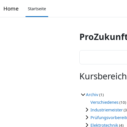
Zum Hauptinhalt
Home
Startseite
ProZukunft
Kursbereic
Archiv
(1)
Verschiedenes
(10)
Industriemeister
(3
Prüfungsvorberei
Elektrotechnik
(4)