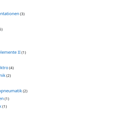
ntationen
(3)
5)
elemente II
(1)
ktro
(4)
nik
(2)
ropneumatik
(2)
en
(1)
k
(1)