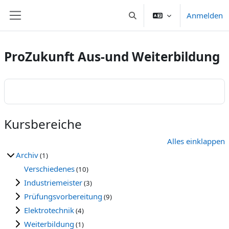
Zum Hauptinhalt
Anmelden
Sucheingabe umschalten
Website-Übersicht
ProZukunft Aus-und Weiterbildung
Kursbereiche
Alles einklappen
Archiv
(1)
Verschiedenes
(10)
Industriemeister
(3)
Prüfungsvorbereitung
(9)
Elektrotechnik
(4)
Weiterbildung
(1)