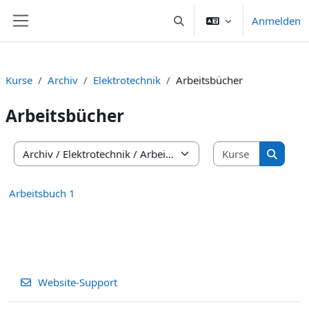
Zum Hauptinhalt
Anmelden
Sucheingabe umschalten
Website-Übersicht
Kurse
Archiv
Elektrotechnik
Arbeitsbücher
Arbeitsbücher
Kurse suc
Kursbereiche
Kurse s
Arbeitsbuch 1
Website-Support