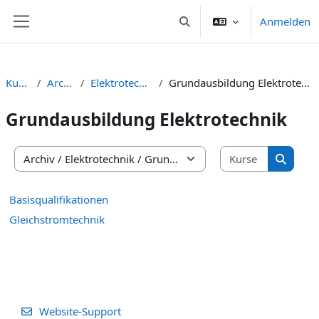
Zum Hauptinhalt
Anmelden
Sucheingabe umschalten
Website-Übersicht
Kurse
Archiv
Elektrotechnik
Grundausbildung Elektrotechnik
Grundausbildung Elektrotechnik
Kurse suc
Kursbereiche
Kurse s
Basisqualifikationen
Gleichstromtechnik
Website-Support